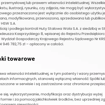
rzemysłowej lub prawem własności intelektualnej. Wszelki
stu, ilustracji, rysunku, czy zdjęcia, nie mogą być wykorzyst
towego przeznaczona jest wyłącznie do osobistego użytku j
wana, modyfikowana, przenoszona, sprzedawana lub publiko
y HSW S.A.
cią i podlega kontroli Huty Stalowa Wola S.A. z siedzibą w S
adeusza Kasprzyckiego 8, wpisanej do Rejestru Przedsiębior
I Wydział Gospodarczy Krajowego Rejestru Sądowego Nr KRS
 946 782,75 zł – opłacony w całości.
aki towarowe
awa własności intelektualnej, w tym patenty i wzory przemy
lach informacyjnych, stanowią wyłączną własność Spółki lu
szczone w serwisie i są zastrzeżone oraz chronione przepis
e się, wykorzystywanie, modyfikacja oraz dystrybucja wyżej
formie i za pomocą jakichkolwiek środków, bez uprzedniej z
d rygorem nieważności.