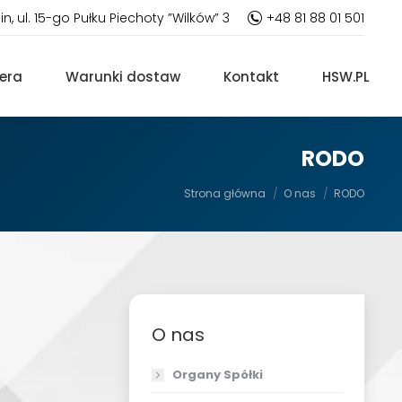
in, ul. 15-go Pułku Piechoty ”Wilków” 3
+48 81 88 01 501
iera
Warunki dostaw
Kontakt
HSW.PL
RODO
Jesteś tutaj:
Strona główna
O nas
RODO
O nas
Organy Spółki