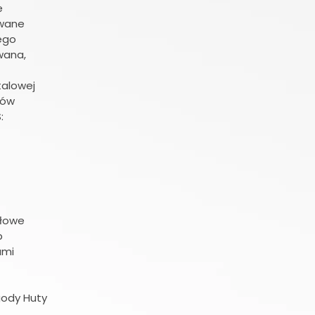
e
ywane
ego
wana,
talowej
ców
:
słowe
b
ami
gody Huty