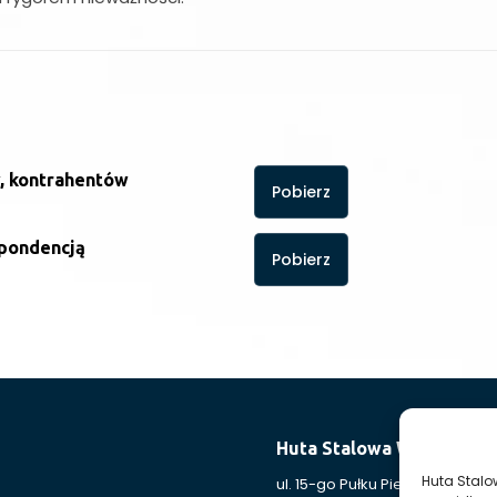
w, kontrahentów
Pobierz
spondencją
Pobierz
Huta Stalowa Wola S.A. O
Huta Stalo
ul. 15-go Pułku Piechoty ”Wilkó