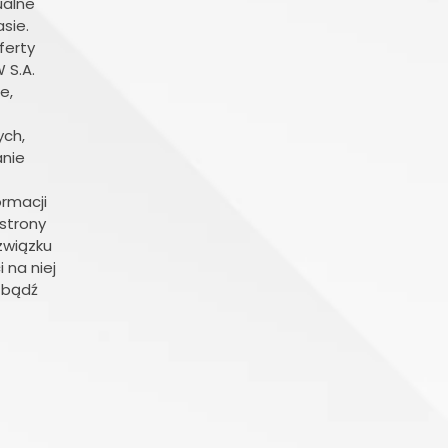
ualne
sie.
ferty
 S.A.
e,
ych,
anie
rmacji
 strony
związku
 na niej
i bądź