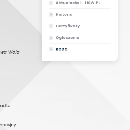
Aktualności – HSW.PL
Historia
Certyfikaty
Ogłoszenia
RODO
lowa Wola
padku
rmacyjny