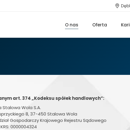
Dębl
O nas
Oferta
Kar
anym art. 374 „Kodeksu spółek handlowych”:
a Stalowa Wola S.A.
asprzyckiego 8, 37-450 Stalowa Wola
ydział Gospodarczy Krajowego Rejestru Sądowego
 KRS: 0000004324