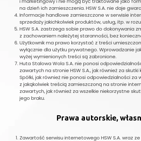
i marketingowy i nie mogą być traktowane jako form
na dzień ich zamieszczenia. HSW S.A. nie daje gwara
Informacje handlowe zamieszczone w serwisie inter
sprzedaży jakichkolwiek produktów, usług, itp. w ro
HSW S.A. zastrzega sobie prawo do dokonywania zmia
z zachowaniem należytej staranności, bez koniecz
Użytkownik ma prawo korzystać z treści umieszczon
wyłącznie dla użytku prywatnego. Wprowadzanie jak
wyżej wymienionych treści są zabronione.
Huta Stalowa Wola S.A. nie ponosi odpowiedzialno
zawartych na stronie HSW S.A., jak również za skutk
Spółki, jak również nie ponosi odpowiedzialności za
z jakąkolwiek treścią zamieszczoną na stronie intern
zawartych, jak również za wszelkie niekorzystne sku
jego braku.
Prawa autorskie, włas
Zawartość serwisu internetowego HSW S.A. wraz ze