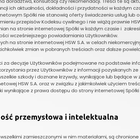
a doradztwa, konsultacji czy rekomendacji. Treści te są akt
ncji ich aktualności, dokładności i przydatności w każdym cza
netowym Spółki nie stanowią oferty świadczenia usług lub o
zumieniu przepisów Kodeksu cywilnego i nie wiążą prawnie HSW
n na stronie internetowej Spółki w każdym czasie i zakresi
ności wcześniejszego powiadamiania Użytkowników.
ych na stronie internetowej HSW S.A. w celach niekomercyjn
ichkolwiek zmian w pobranych treściach oraz dalsze powiel
ści za decyzje Użytkowników podejmowane na podstawie info
i korzystania przez Użytkowników z informacji pozyskanych ze
 wszelkie szkody i doznane krzywdy, wynikające lub będące w 
etowej HSW S.A. oraz w związku z jakimkolwiek użyciem treści
tki wynikające z prawa dostępu do strony internetowej Spółk
ność przemysłowa i intelektualna
 wszelkimi zamieszczonymi w nim materiałami, są chronione