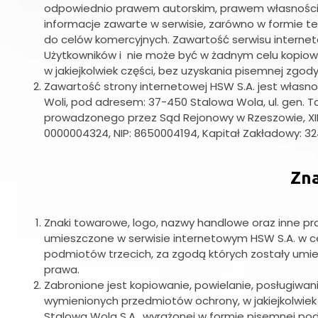
odpowiednio prawem autorskim, prawem własności p
informacje zawarte w serwisie, zarówno w formie tek
do celów komercyjnych. Zawartość serwisu interne
Użytkowników i nie może być w żadnym celu kopio
w jakiejkolwiek części, bez uzyskania pisemnej zgod
Zawartość strony internetowej HSW S.A. jest własnoś
Woli, pod adresem: 37-450 Stalowa Wola, ul. gen. T
prowadzonego przez Sąd Rejonowy w Rzeszowie, XI
0000004324, NIP: 8650004194, Kapitał Zakładowy: 324
Zn
Znaki towarowe, logo, nazwy handlowe oraz inne pr
umieszczone w serwisie internetowym HSW S.A. w ce
podmiotów trzecich, za zgodą których zostały umie
prawa.
Zabronione jest kopiowanie, powielanie, posługiwani
wymienionych przedmiotów ochrony, w jakiejkolwiek 
Stalowa Wola S.A., wyrażonej w formie pisemnej po