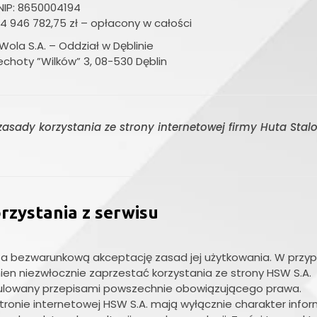
NIP: 8650004194
4 946 782,75 zł – opłacony w całości
ola S.A. – Oddział w Dęblinie
iechoty ”Wilków” 3, 08-530 Dęblin
asady korzystania ze strony internetowej firmy Huta Sta
rzystania z serwisu
cza bezwarunkową akceptację zasad jej użytkowania. W przy
nien niezwłocznie zaprzestać korzystania ze strony HSW S.A.
gulowany przepisami powszechnie obowiązującego prawa.
ronie internetowej HSW S.A. mają wyłącznie charakter info