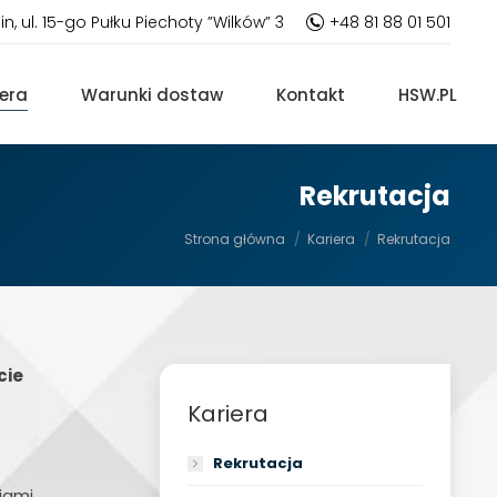
in, ul. 15-go Pułku Piechoty ”Wilków” 3
+48 81 88 01 501
iera
Warunki dostaw
Kontakt
HSW.PL
Rekrutacja
Jesteś tutaj:
Strona główna
Kariera
Rekrutacja
cie
Kariera
Rekrutacja
iami