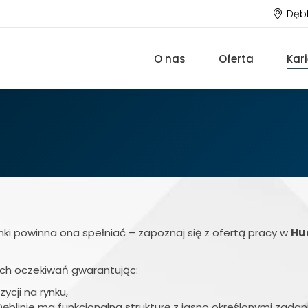
Dębl
O nas
Oferta
Kar
unki powinna ona spełniać – zapoznaj się z ofertą pracy w
Hu
oich oczekiwań gwarantując:
ycji na rynku,
blinie ma funkcjonalną strukturę z jasno określonymi zadan