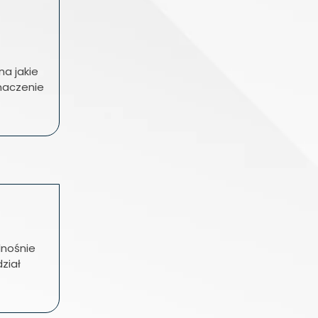
a jakie
maczenie
dnośnie
ział